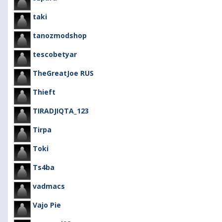
taki
tanozmodshop
tescobetyar
TheGreatJoe RUS
Thieft
TIRADJIQTA_123
Tirpa
Toki
Ts4ba
vadmacs
Vajo Pie