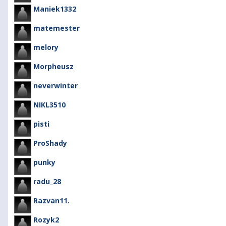
Maniek1332
matemester
melory
Morpheusz
neverwinter
NIKL3510
pisti
ProShady
punky
radu_28
Razvan11.
Rozyk2