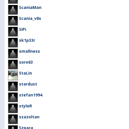
ScaniaMan
Scania_v8s
SiPi
sk1p33r
smallness
soro63
StaLin
stardust
stefan1994
styleR
szazoltan
Szpara