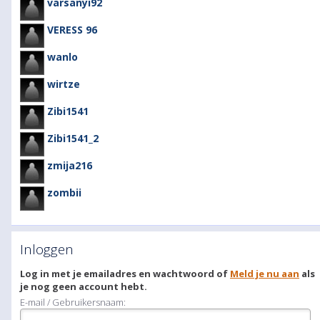
varsanyi92
VERESS 96
wanlo
wirtze
Zibi1541
Zibi1541_2
zmija216
zombii
Inloggen
Log in met je emailadres en wachtwoord of
Meld je nu aan
als
je nog geen account hebt.
E-mail / Gebruikersnaam: