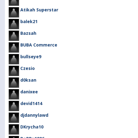
Atikah Superstar
balek21
Bazsah
BUBA Commerce
bullseye9
Czesio
d0ksan
danixee
devid1414
djdannylawd
DKrycha10