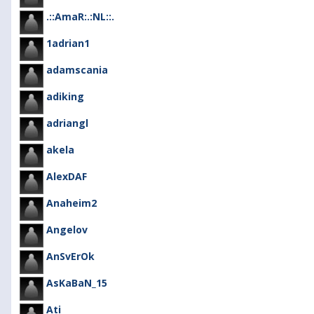
.::AmaR:.:NL::.
1adrian1
adamscania
adiking
adriangl
akela
AlexDAF
Anaheim2
Angelov
AnSvErOk
AsKaBaN_15
Ati