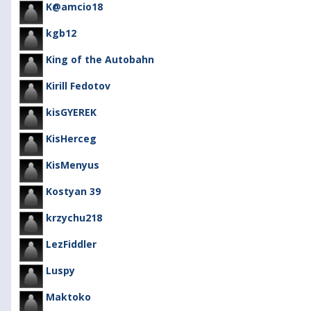
K@amcio18
kgb12
King of the Autobahn
Kirill Fedotov
kisGYEREK
KisHerceg
KisMenyus
Kostyan 39
krzychu218
LezFiddler
Luspy
Maktoko