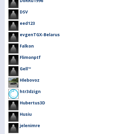
DoRRu1996
DSV
eed123
evgenTGX-Belarus
Falkon
Flimonptf
Gell™
Hlebovoz
htr3dzign
Hubertus3D
Husiu
jelenimre