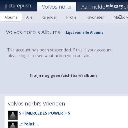
picture
push
Volvos norbi
Aanmelden!
Inloggen
Up
Albums
Alle
Kalender
Profiel
Favorieten
Mail vol
Volvos norbi's Albums
Lijst van alle Albums
-
This account has been suspended. If this is your account,
please log in to see what action you can take.
Er zijn nog geen (zichtbare) albums!
volvos norbi's Vrienden
$~|MERCEDES POWER|~$
..::Polaś::..